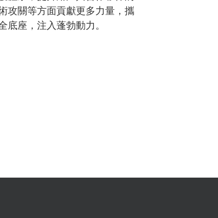
術攻關等方面貢獻更多力量，攜
全底座，注入蓬勃動力。