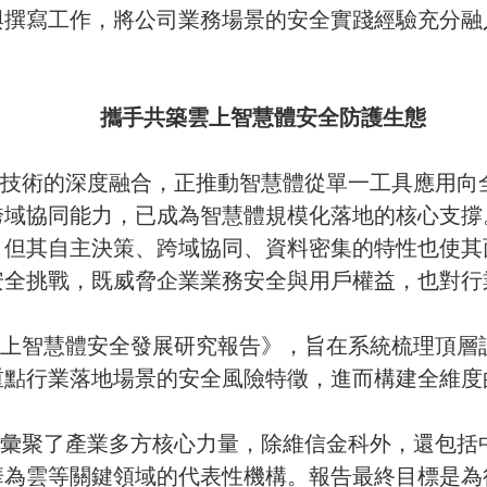
與撰寫工作，將公司業務場景的安全實踐經驗充分融
攜手共築雲上智慧體安全防護生態
技術的深度融合，正推動智慧體從單一工具應用向
跨域協同能力，已成為智慧體規模化落地的核心支撐
，但其自主決策、跨域協同、資料密集的特性也使其
安全挑戰，既威脅企業業務安全與用戶權益，也對行
上智慧體安全發展研究報告》，旨在系統梳理頂層
重點行業落地場景的安全風險特徵，進而構建全維度
彙聚了產業多方核心力量，除維信金科外，還包括
華為雲等關鍵領域的代表性機構。報告最終目標是為