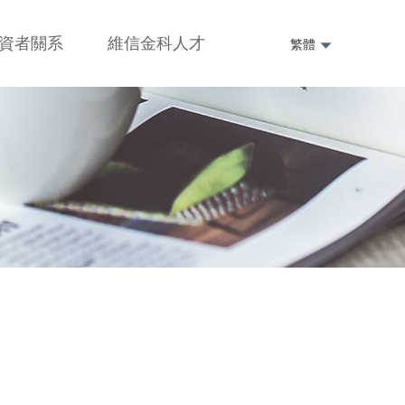
資者關系
維信金科人才
繁體