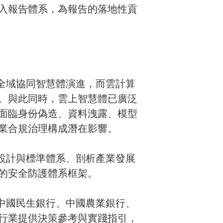
入報告體系，為報告的落地性貢
全域協同智慧體演進，而雲計算
。與此同時，雲上智慧體已廣泛
面臨身份偽造、資料洩露、模型
業合規治理構成潛在影響。
設計與標準體系、剖析產業發展
的安全防護體系框架。
中國民生銀行、中國農業銀行、
行業提供決策參考與實踐指引，