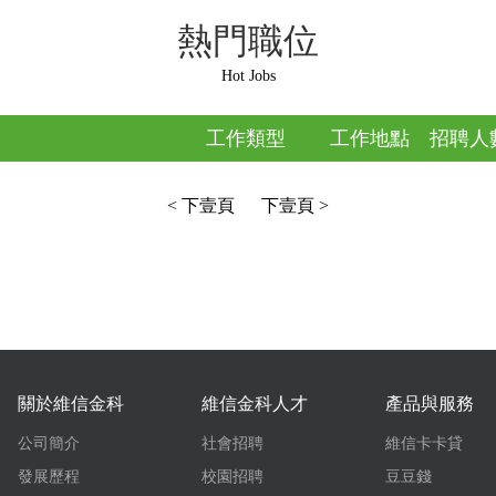
熱門職位
Hot Jobs
工作類型
工作地點
招聘人
< 下壹頁
下壹頁 >
關於維信金科
維信金科人才
產品與服務
公司簡介
社會招聘
維信卡卡貸
發展歷程
校園招聘
豆豆錢